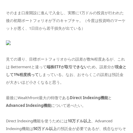
そのまま口座開設に進んで入金し、実際に1万ドルの投資が行われた
後の初期ポートフォリオが下のキャプチャ。（今度は投資時のマーケ
ットが悪く、1日目から若干損失が出ている）
見ての通り、目標ポートフォリオからの誤差が数%程度あるが、これ
は Bettermentと違って
端株ETFが取引できない
ため。誤差分が
現金と
して1%程度残って
しまっている。なお、おそらくこの誤差は預託金
が大きいほど小さくなると思う。
最後にWealthfront最大の特徴である
Direct Indexing機能
と
Advanced Indexing機能
について述べたい。
Direct Indexing機能を使うためには
10万ドル以上
、Advanced
Indexing機能は
50万ドル以上
の預託金が必要であるが、残念ながらそ