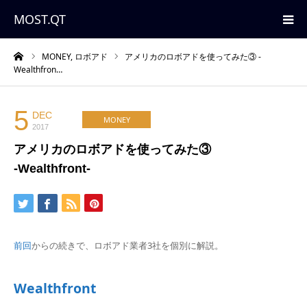
MOST.QT
ーム
MONEY,
ロボアド
アメリカのロボアドを使ってみた③ -
HOME
Wealthfron…
ABOUT
5
DEC
MONEY
2017
CATEGORY
アメリカのロボアドを使ってみた③
-Wealthfront-
前回
からの続きで、ロボアド業者3社を個別に解説。
Wealthfront