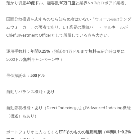
預かり資産
40億ドル
、顧客数
10万口座
と業界No.2のロボアド業者。
国際分散投資を志すものなら知らぬ者はいない「ウォール街のランダ
ムウォーカー」の著者であり、ETF業界の重鎮バート･マルキールが
Chief Investment Officerとして所属している点も大きい。
運用手数料：
年間0.25%
（預託金1万ドルまで
無料
＆紹介時は更に
5000ドル
無料
キャンペーン中 ）
最低預託金：
500ドル
自動リバランス機能：
あり
自動節税機能：
あり
（Direct IndexingおよびAdvanced Indexing機能
（後述）もあり）
ポートフォリオに入ってくる
ETFそのものの運用報酬（年間0.1~0.2%