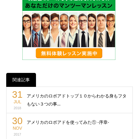
関連記事
31
アメリカのロボアドトップ１０からわかる身もフタ
JUL
もない３つの事…
2018
30
アメリカのロボアドを使ってみた① -序章-
NOV
2017