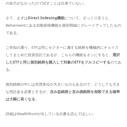
の余力がなかったので試すことは出来ていない。
さて、まずは
Direct Indexing機能
について。ざっくり言うと、
Bettermentにある自動節税機能を個別明細にグレードアップしたもの
である。
ご存知の通り、ETFは同じセクターに属する銘柄を機械的にチョイス
してまとめた投資信託であるが、こちらの機能をオンにすると、
選択
したETFと同じ個別銘柄を購入して対象のETFをフルコピーする
のであ
る。
個別銘柄の中には売買単位が大きいものもあるので、どうしても大き
な預託金を必要とするが、
含み益銘柄と含み損銘柄を相殺できる確率
は大幅に高くなる
。
詳細はWealthfrontが出している白書を読んでほしい。